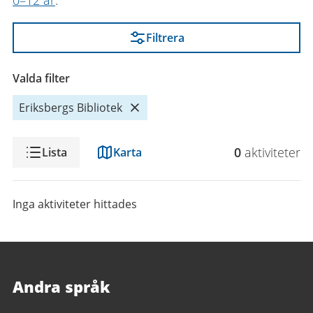
0–12 år
.
Filtrera
Valda filter
Eriksbergs Bibliotek
Visning
0
aktivitet
er
Lista
Karta
Inga aktiviteter hittades
Andra språk