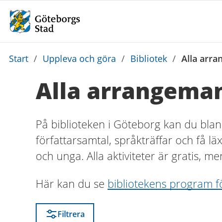
Du
Start
/
Uppleva och göra
/
Bibliotek
/
Alla arra
är
Alla arrangeman
här:
På biblioteken i Göteborg kan du blan
författarsamtal, språkträffar och få lä
och unga. Alla aktiviteter är gratis, me
Här kan du se
bibliotekens program f
Filtrera