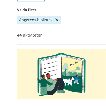
Valda filter
Angereds bibliotek
44
aktivitet
er