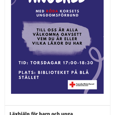
Läxhjälp för barn och unga