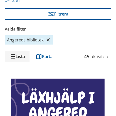
0–12 år
.
Filtrera
Valda filter
Angereds bibliotek
Visning
45
aktivitet
er
Lista
Karta