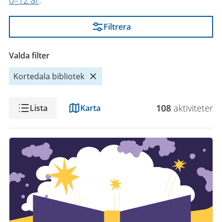
0–12 år
.
Filtrera
Valda filter
Kortedala bibliotek
Visning
108
aktivitet
er
Lista
Karta