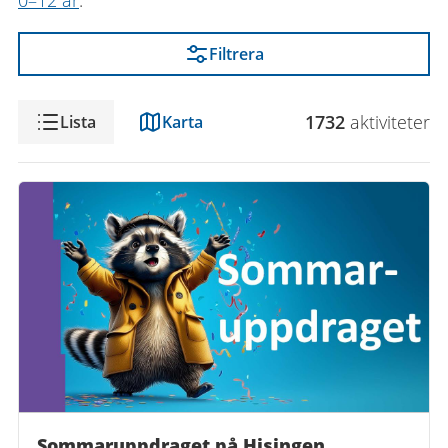
0–12 år
.
Filtrera
Visning
1732
aktivitet
er
Lista
Karta
Sommaruppdraget på Hisingen