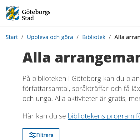
Du
Start
/
Uppleva och göra
/
Bibliotek
/
Alla arra
är
Alla arrangeman
här:
På biblioteken i Göteborg kan du blan
författarsamtal, språkträffar och få lä
och unga. Alla aktiviteter är gratis, me
Här kan du se
bibliotekens program f
Filtrera