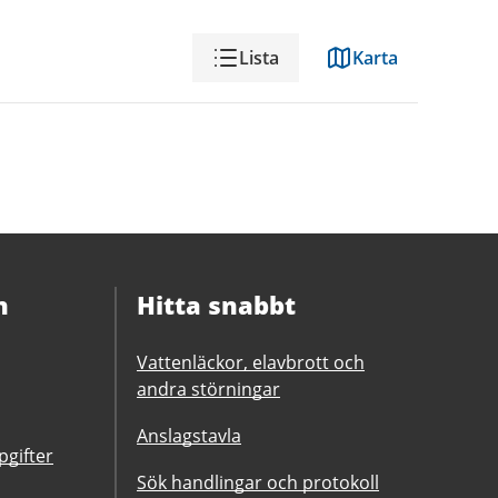
Visning
Lista
Karta
n
Hitta snabbt
Vattenläckor, elavbrott och
andra störningar
Anslagstavla
gifter
Sök handlingar och protokoll