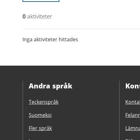
0
aktivitet
er
Inga aktiviteter hittades
Andra språk
Kon
Teckenspråk
Konta
Suomeksi
Felanm
Fler språk
Lämna