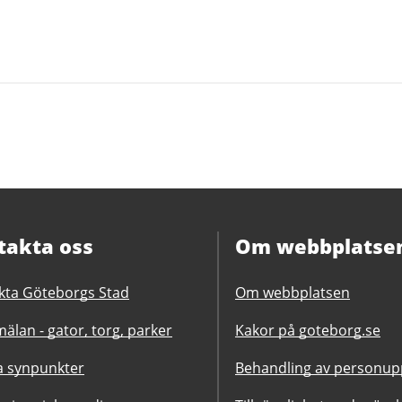
takta oss
Om webbplatse
kta Göteborgs Stad
Om webbplatsen
älan - gator, torg, parker
Kakor på goteborg.se
 synpunkter
Behandling av personupp