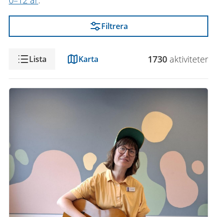
0–12 år
.
Filtrera
Visning
1730
aktivitet
er
Lista
Karta