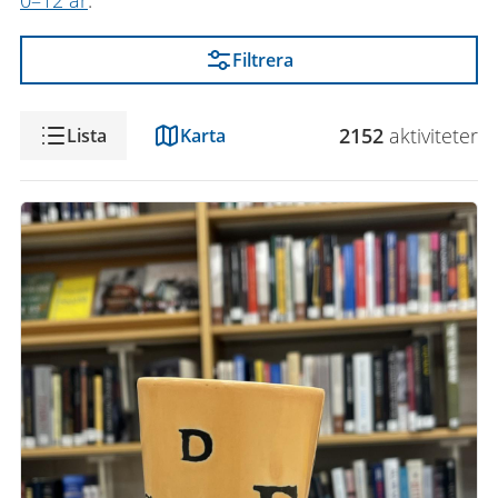
0–12 år
.
Filtrera
Visning
2152
aktivitet
er
Lista
Karta