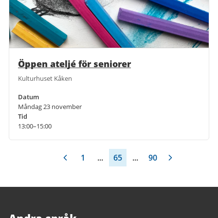
Öppen ateljé för seniorer
Kulturhuset Kåken
Datum
Måndag 23 november
Tid
13:00–15:00
1
...
65
...
90
Andra språk