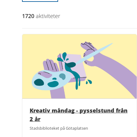
1720
aktivitet
er
Kreativ måndag - pysselstund från
2 år
Stadsbiblioteket på Götaplatsen