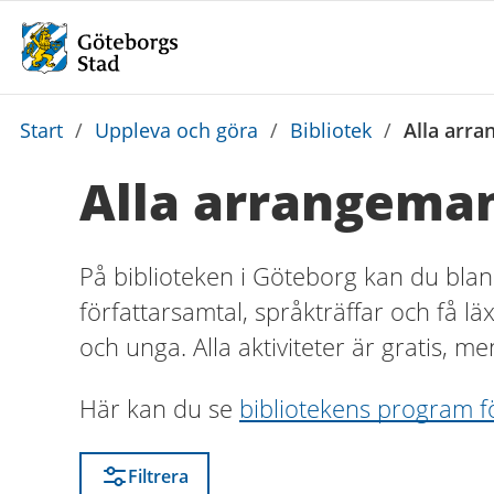
Du
Start
/
Uppleva och göra
/
Bibliotek
/
Alla arra
är
Alla arrangeman
här:
På biblioteken i Göteborg kan du blan
författarsamtal, språkträffar och få lä
och unga. Alla aktiviteter är gratis, me
Här kan du se
bibliotekens program f
Filtrera