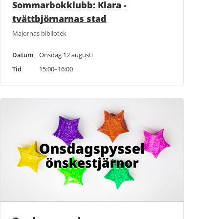
Sommarbokklubb: Klara -
tvättbjörnarnas stad
Majornas bibliotek
Datum
Onsdag 12 augusti
Tid
15:00–16:00