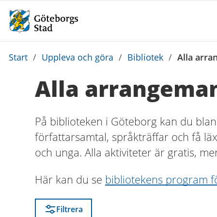
Du
Start
/
Uppleva och göra
/
Bibliotek
/
Alla arra
är
Alla arrangeman
här:
På biblioteken i Göteborg kan du blan
författarsamtal, språkträffar och få lä
och unga. Alla aktiviteter är gratis, me
Här kan du se
bibliotekens program f
Filtrera