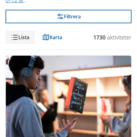
0–12 år
.
Filtrera
Visning
1730
aktivitet
er
Lista
Karta