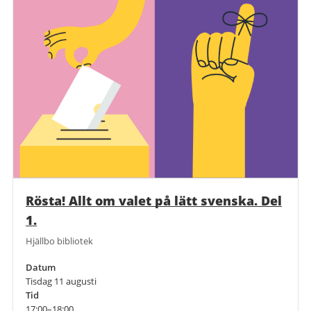
Rösta! Allt om valet på lätt svenska. Del
1.
Hjällbo bibliotek
Datum
Tisdag 11 augusti
Tid
17:00–18:00