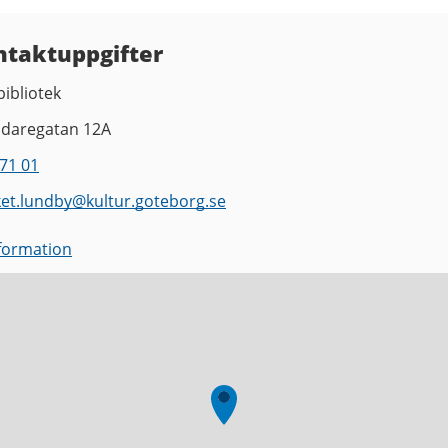
ntaktuppgifter
ibliotek
ndaregatan 12A
71 01
ket.lundby
@
kultur.goteborg.se
nformation