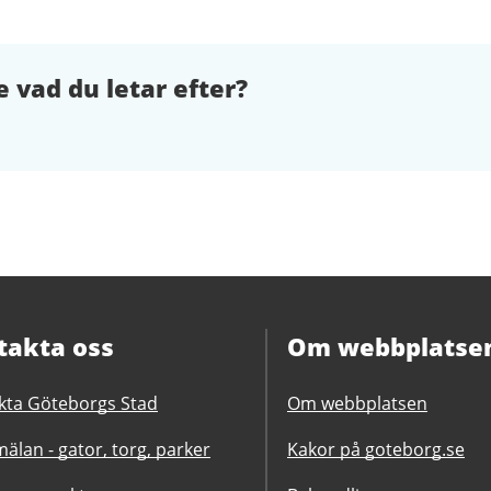
e vad du letar efter?
takta oss
Om webbplatse
kta Göteborgs Stad
Om webbplatsen
älan - gator, torg, parker
Kakor på goteborg.se