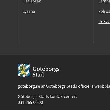
Fler språk
Lämna
Lyssna
Följ o
Press
Avsändare:
Göteborgs
Stad
goteborg.se
är Göteborgs Stads officiella webbpla
Göteborgs Stads kontaktcenter:
Telefonnummer
031-365 00 00
till