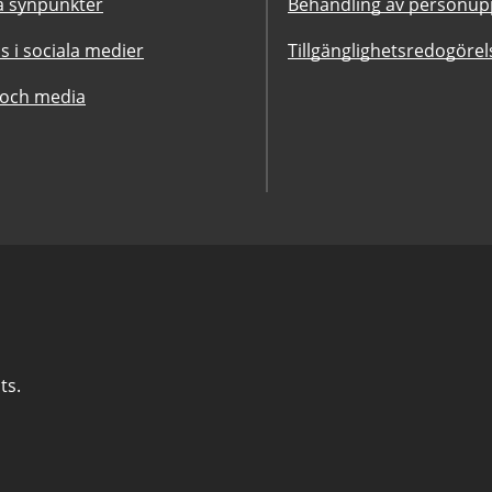
 synpunkter
Behandling av personupp
ss i sociala medier
Tillgänglighetsredogörel
 och media
ts.