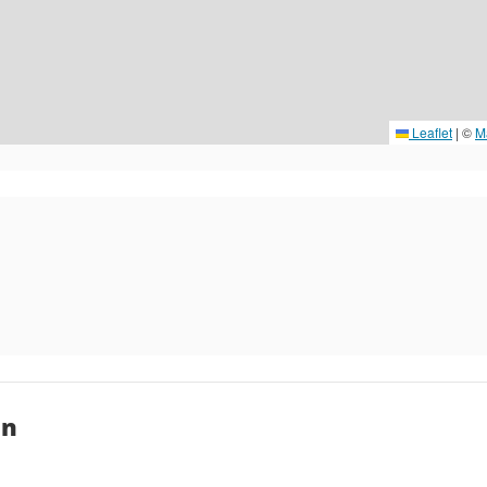
Leaflet
|
©
M
en