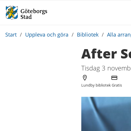
Du
Start
/
Uppleva och göra
/
Bibliotek
/
Alla arra
är
After S
här:
Tisdag 3 novembe
Arrangör
Kostnad
Lundby bibliotek
Gratis