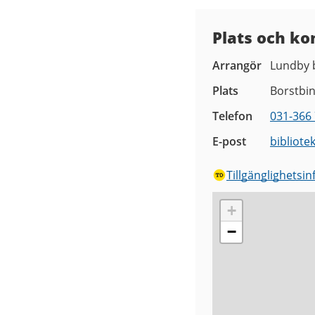
Plats och ko
Arrangör
Lundby b
Plats
Borstbi
Telefon
031-366 
E-post
bibliote
Tillgänglighetsi
+
−