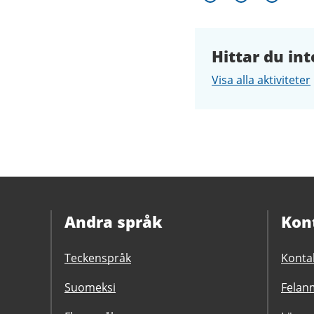
Hittar du int
Visa alla aktiviteter
Andra språk
Kon
Teckenspråk
Konta
Suomeksi
Felanm