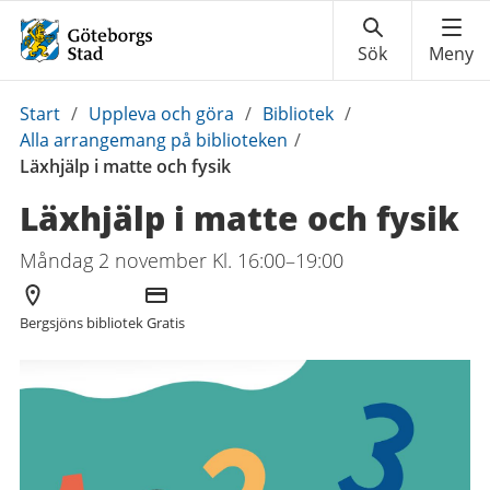
Du
Start
/
Uppleva och göra
/
Bibliotek
/
är
Alla arrangemang på biblioteken
/
här:
Läxhjälp i matte och fysik
Läxhjälp i matte och fysik
Måndag 2 november Kl. 16:00–19:00
Arrangör
Kostnad
Bergsjöns bibliotek
Gratis