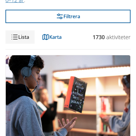
0–12 år
.
Filtrera
Visning
1730
aktivitet
er
Lista
Karta