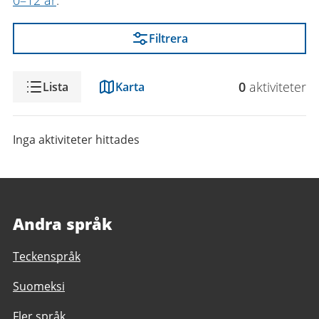
0–12 år
.
Filtrera
Visning
0
aktivitet
er
Lista
Karta
Inga aktiviteter hittades
Andra språk
Teckenspråk
Suomeksi
Fler språk