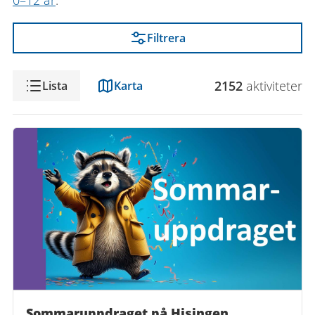
0–12 år
.
Filtrera
Visning
2152
aktivitet
er
Lista
Karta
Sommaruppdraget på Hisingen