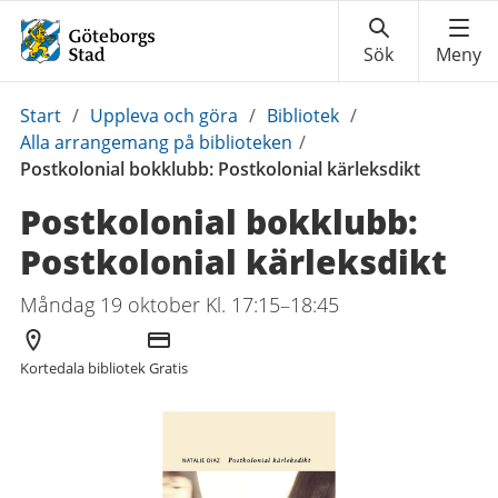
Du
Start
/
Uppleva och göra
/
Bibliotek
/
är
Alla arrangemang på biblioteken
/
här:
Postkolonial bokklubb: Postkolonial kärleksdikt
Postkolonial bokklubb:
Postkolonial kärleksdikt
Måndag 19 oktober Kl. 17:15–18:45
Arrangör
Kostnad
Kortedala bibliotek
Gratis