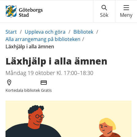
Du
Start
/
Uppleva och göra
/
Bibliotek
/
är
Alla arrangemang på biblioteken
/
här:
Läxhjälp i alla ämnen
Läxhjälp i alla ämnen
Måndag 19 oktober Kl. 17:00–18:30
Arrangör
Kostnad
Kortedala bibliotek
Gratis