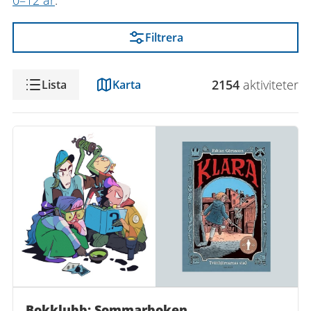
0–12 år
.
Filtrera
Visning
2154
aktivitet
er
Lista
Karta
Bokklubb: Sommarboken