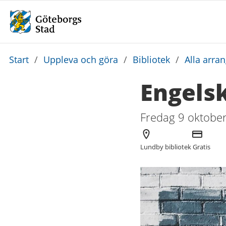
Du
Start
/
Uppleva och göra
/
Bibliotek
/
Alla arra
är
Engels
här:
Fredag 9 oktober
Arrangör
Kostnad
Lundby bibliotek
Gratis