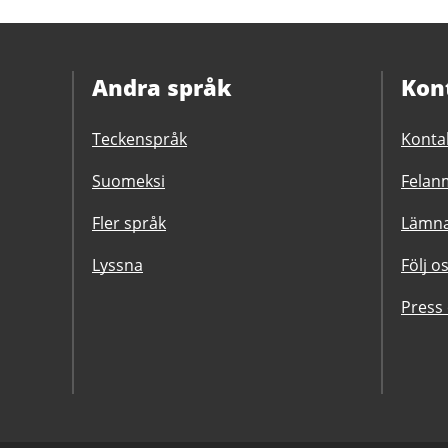
Andra språk
Kon
Teckenspråk
Konta
Suomeksi
Felanm
Fler språk
Lämna
Lyssna
Följ o
Press