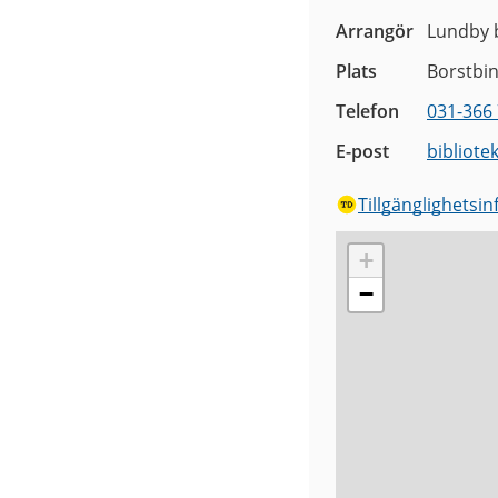
Arrangör
Lundby b
Plats
Borstbi
Telefon
031-366 
E-post
bibliote
Tillgänglighetsi
+
−