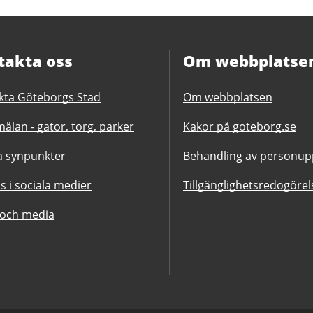
takta oss
Om webbplatse
kta Göteborgs Stad
Om webbplatsen
älan - gator, torg, parker
Kakor på goteborg.se
 synpunkter
Behandling av personupp
ss i sociala medier
Tillgänglighetsredogörel
 och media