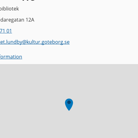
ibliotek
ndaregatan 12A
71 01
ket.lundby
@
kultur.goteborg.se
nformation