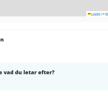
Leaflet
|
©
M
en
e vad du letar efter?