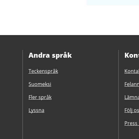
Andra språk
Kon
Teckenspråk
Konta
Suomeksi
Felanm
Fler språk
Lämna
Lyssna
Följ o
Press