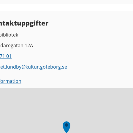
ntaktuppgifter
ibliotek
ndaregatan 12A
71 01
ket.lundby
@
kultur.goteborg.se
nformation