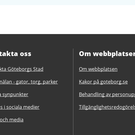
takta oss
Om webbplatse
kta Göteborgs Stad
Om webbplatsen
älan - gator, torg, parker
Kakor på goteborg.se
 synpunkter
Behandling av personupp
ss i sociala medier
Tillgänglighetsredogörel
 och media