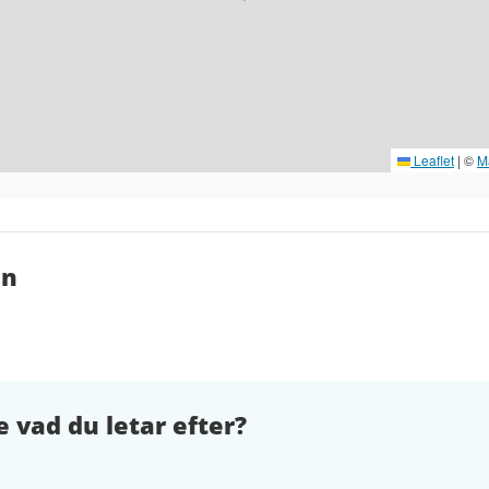
Leaflet
|
©
M
en
e vad du letar efter?