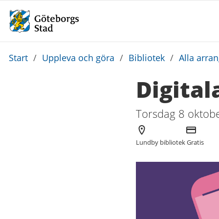
Du
Start
/
Uppleva och göra
/
Bibliotek
/
Alla arra
är
Digital
här:
Torsdag 8 oktobe
Arrangör
Kostnad
Lundby bibliotek
Gratis