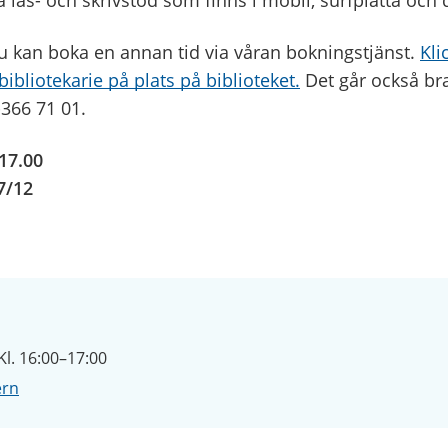
 läs- och skrivstöd som finns i mobil, surfplatta och 
Du kan boka en annan tid via våran bokningstjänst.
Kli
ibliotekarie på plats på biblioteket.
Det går också br
-366 71 01.
-17.00
7/12
l. 16:00–17:00
ern