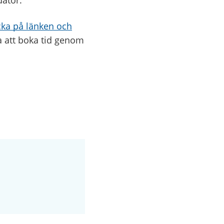
dator.
cka på länken och
a att boka tid genom