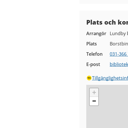
Plats och ko
Arrangör
Lundby b
Plats
Borstbi
Telefon
031-366 
E-post
bibliote
Tillgänglighetsi
+
−