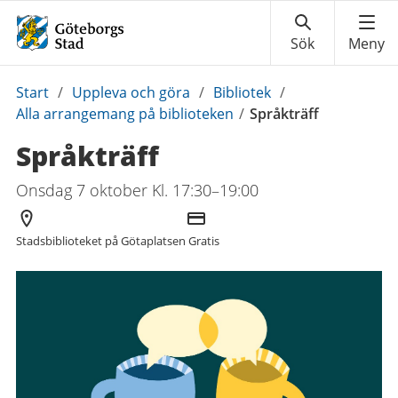
Du
Start
/
Uppleva och göra
/
Bibliotek
/
är
Alla arrangemang på biblioteken
/
Språkträff
här:
Språkträff
Onsdag 7 oktober Kl. 17:30–19:00
Arrangör
Kostnad
Stadsbiblioteket på Götaplatsen
Gratis