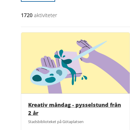
1720
aktivitet
er
Kreativ måndag - pysselstund från
2 år
Stadsbiblioteket på Götaplatsen