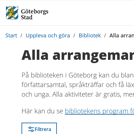
Du
Start
/
Uppleva och göra
/
Bibliotek
/
Alla arra
är
Alla arrangeman
här:
På biblioteken i Göteborg kan du blan
författarsamtal, språkträffar och få lä
och unga. Alla aktiviteter är gratis, me
Här kan du se
bibliotekens program f
Filtrera