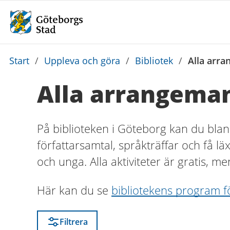
Du
Start
/
Uppleva och göra
/
Bibliotek
/
Alla arra
är
Alla arrangeman
här:
På biblioteken i Göteborg kan du blan
författarsamtal, språkträffar och få lä
och unga. Alla aktiviteter är gratis, me
Här kan du se
bibliotekens program f
Filtrera