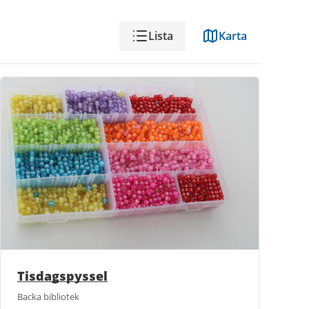
Visning
Lista
Karta
Tisdagspyssel
Backa bibliotek