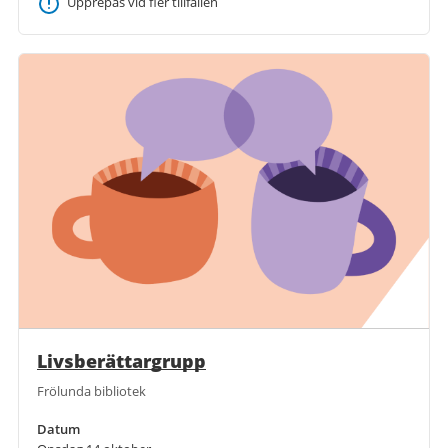
Upprepas vid fler tillfällen
Livsberättargrupp
Frölunda bibliotek
Datum