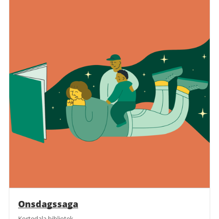
Onsdagssaga
Kortedala bibliotek