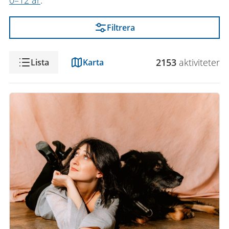
0–12 år
.
Filtrera
Visning
2153
aktivitet
er
Lista
Karta