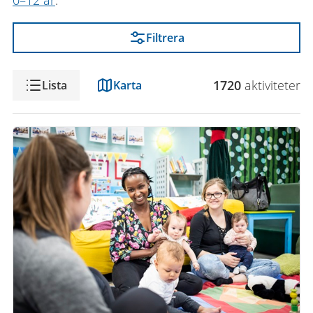
0–12 år
.
Filtrera
Visning
1720
aktivitet
er
Lista
Karta