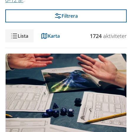
0–12 år
.
Filtrera
Visning
1724
aktivitet
er
Lista
Karta