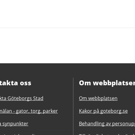
takta oss
Om webbplatse
kta Göteborgs Stad
Om webbplatsen
älan - gator, torg, parker
Kakor på goteborg.se
 synpunkter
Behandling av personupp