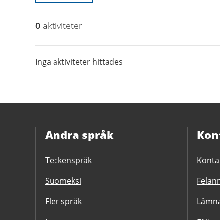
0
aktivitet
er
Inga aktiviteter hittades
Andra språk
Kon
Teckenspråk
Konta
Suomeksi
Felanm
Fler språk
Lämna