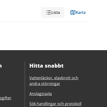
Visning
Lista
Karta
n
Hitta snabbt
Vattenläckor, elavbrott och
andra störningar
Anslagstavla
gifter
Sök handlingar och protokoll