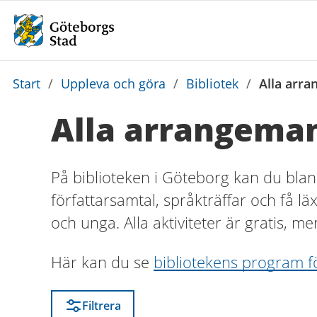
Du
Start
/
Uppleva och göra
/
Bibliotek
/
Alla arra
är
Alla arrangeman
här:
På biblioteken i Göteborg kan du blan
författarsamtal, språkträffar och få lä
och unga. Alla aktiviteter är gratis, me
Här kan du se
bibliotekens program f
Filtrera