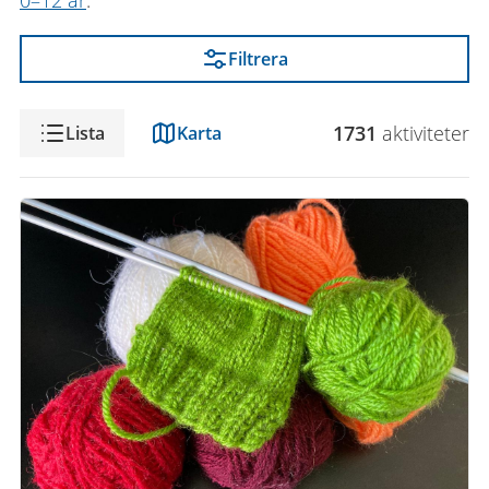
0–12 år
.
Filtrera
Visning
1731
aktivitet
er
Lista
Karta