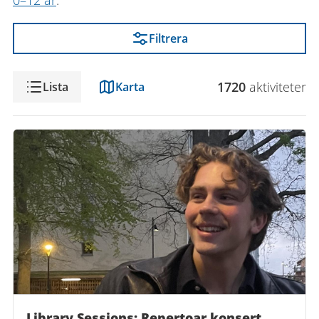
0–12 år
.
Filtrera
Visning
1720
aktivitet
er
Lista
Karta
Library Sessions: Repertoar konsert