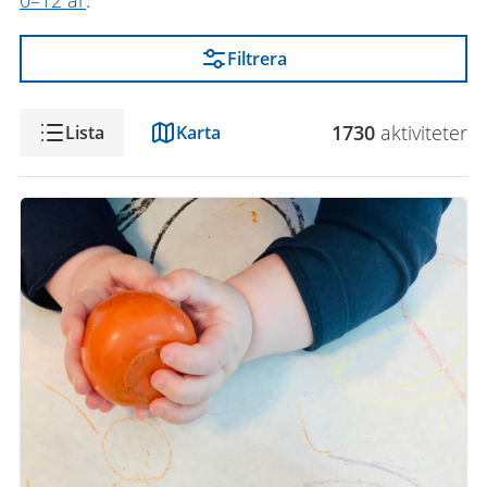
0–12 år
.
Filtrera
Visning
1730
aktivitet
er
Lista
Karta