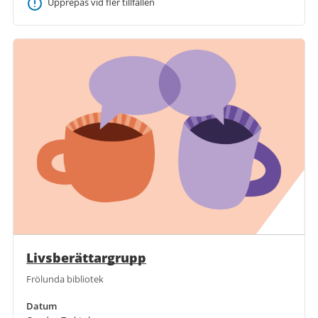
Upprepas vid fler tillfällen
Livsberättargrupp
Frölunda bibliotek
Datum