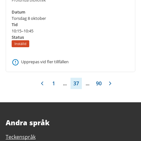
Frölunda bibliotek
Datum
Torsdag 8 oktober
Tid
10:15–10:45
Status
Inställd
Upprepas vid fler tillfällen
1
...
37
...
90
Andra språk
Teckenspråk