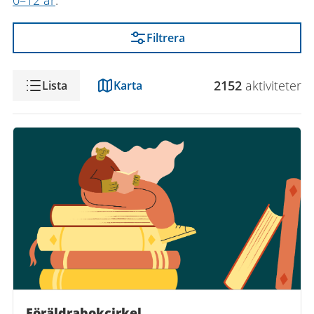
0–12 år
.
Filtrera
Visning
2152
aktivitet
er
Lista
Karta
Föräldrabokcirkel