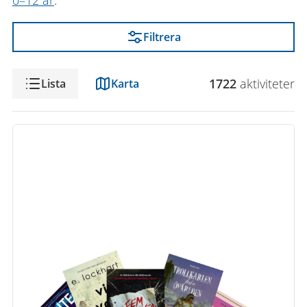
0–12 år
.
Filtrera
Visning
1722
aktivitet
er
Lista
Karta