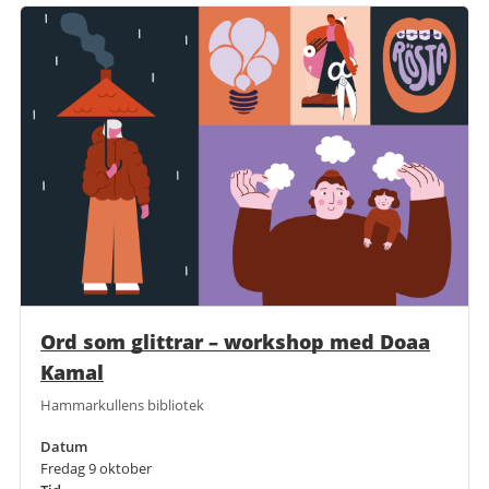
Ord som glittrar – workshop med Doaa
Kamal
Hammarkullens bibliotek
Datum
Fredag 9 oktober