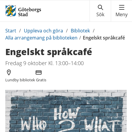
Du
Start
/
Uppleva och göra
/
Bibliotek
/
är
Alla arrangemang på biblioteken
/
Engelskt språkcafé
här:
Engelskt språkcafé
Fredag 9 oktober Kl. 13:00–14:00
Arrangör
Kostnad
Lundby bibliotek
Gratis