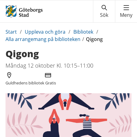
Du
Start
/
Uppleva och göra
/
Bibliotek
/
är
Alla arrangemang på biblioteken
/
Qigong
här:
Qigong
Måndag 12 oktober Kl. 10:15–11:00
Arrangör
Kostnad
Guldhedens bibliotek
Gratis