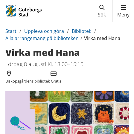
Du
Start
/
Uppleva och göra
/
Bibliotek
/
är
Alla arrangemang på biblioteken
/
Virka med Hana
här:
Virka med Hana
Lördag 8 augusti Kl. 13:00–15:15
Arrangör
Kostnad
Biskopsgårdens bibliotek
Gratis