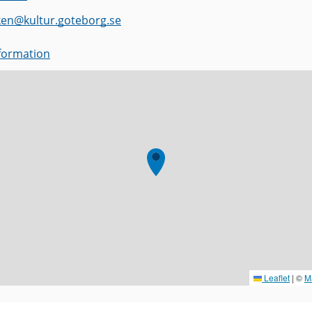
ken
@
kultur.goteborg.se
nformation
Leaflet
|
©
M