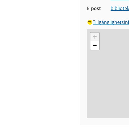
E-post
bibliote
Tillgänglighetsi
+
−