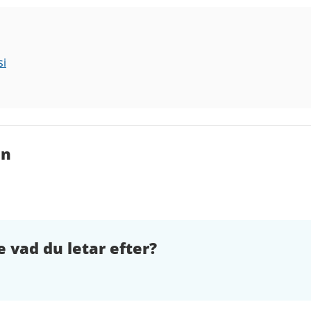
si
en
e vad du letar efter?