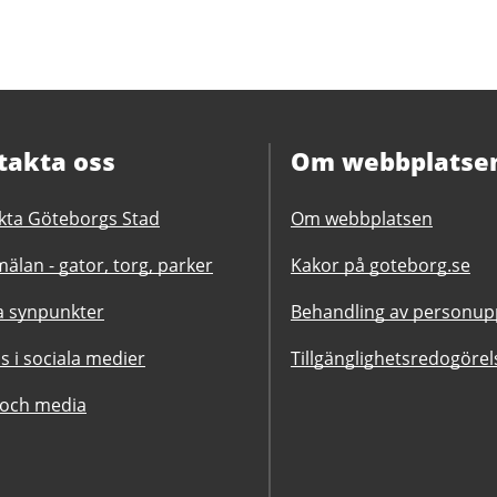
takta oss
Om webbplatse
kta Göteborgs Stad
Om webbplatsen
älan - gator, torg, parker
Kakor på goteborg.se
 synpunkter
Behandling av personupp
ss i sociala medier
Tillgänglighetsredogörel
 och media