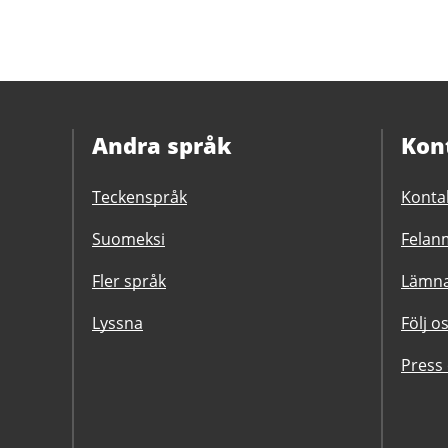
Andra språk
Kon
Teckenspråk
Konta
Suomeksi
Felanm
Fler språk
Lämna
Lyssna
Följ o
Press