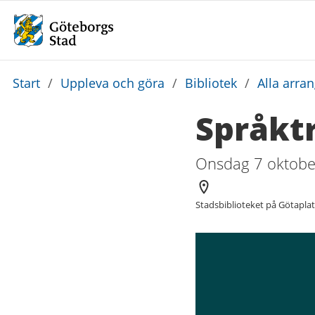
Du
Start
/
Uppleva och göra
/
Bibliotek
/
Alla arra
är
Språktr
här:
Onsdag 7 oktober
Arrangör
Stadsbiblioteket på Götapla