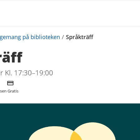
ngemang på biblioteken
/
Språkträff
äff
 Kl. 17:30–19:00
Kostnad
tsen
Gratis