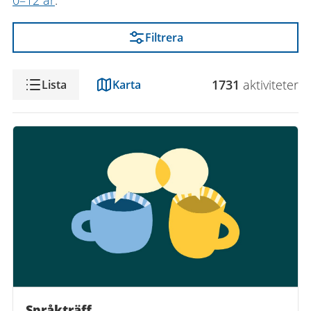
0–12 år
.
Filtrera
Visning
1731
aktivitet
er
Lista
Karta
Språkträff