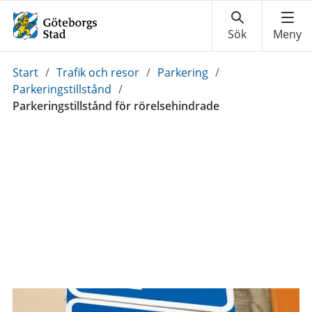
Du
Start
/
Trafik och resor
/
Parkering
/
är
Parkeringstillstånd
/
här:
Parkeringstillstånd för rörelsehindrade