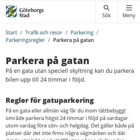
Du
Start
/
Trafik och resor
/
Parkering
/
är
Parkeringsregler
/
Parkera på gatan
här:
Parkera på gatan
På en gata utan speciell skyltning kan du parkera
bilen upp till 24 timmar i följd.
Regler för gatuparkering
På en gata eller allmän väg får du inom tättbebyggt
område parkera högst 24 timmar i följd på vardagar
utom vardag före sön- och helgdag. Det gäller både på
platser där det inte finns några vägmärken och där