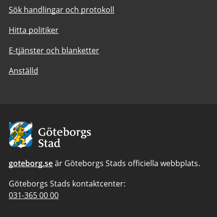
Sök handlingar och protokoll
Hitta politiker
E-tjänster och blanketter
Anställd
Avsändare:
Göteborgs
Stad
goteborg.se
är Göteborgs Stads officiella webbplats.
Göteborgs Stads kontaktcenter:
Telefonnummer
031-365 00 00
till