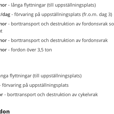
onor
- långa flyttningar (till uppställningsplats)
r/dag
- förvaring på uppställningsplats (fr.o.m. dag 3)
onor
- borttransport och destruktion av fordonsvrak s
t
onor
-
borttransport och destruktion av fordonsvrak
onor
- fordon över 3,5 ton
ånga flyttningar (till uppställningsplats)
- förvaring på uppställningsplats
or
- borttransport och destruktion av cykelvrak
rdon