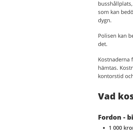
busshållplats, 
som kan bedöm
dygn.
Polisen kan be
det.
Kostnaderna f
hämtas. Kostn
kontorstid och
Vad kos
Fordon - bi
1 000 kr