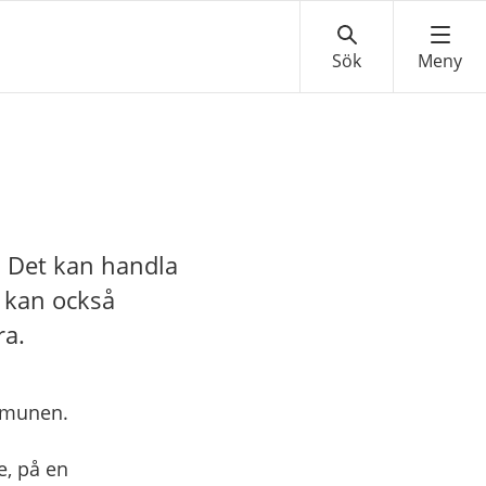
t. Det kan handla
t kan också
ra.
ommunen.
e, på en