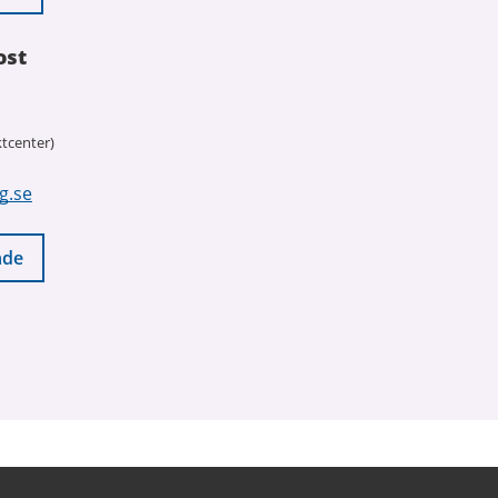
ost
tcenter)
g.se
nde