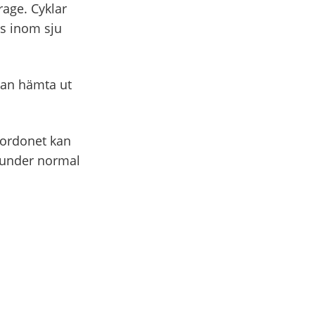
arage. Cyklar
s inom sju
 kan hämta ut
fordonet kan
 under normal