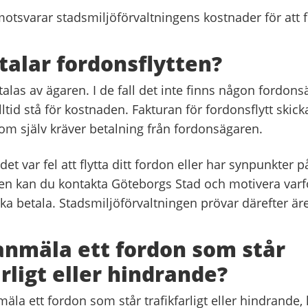
motsvarar stadsmiljöförvaltningens kostnader för att f
alar fordonsflytten?
las av ägaren. I de fall det inte finns någon fordons
tid stå för kostnaden. Fakturan för fordonsflytt skickas
m själv kräver betalning från fordonsägaren.
et var fel att flytta ditt fordon eller har synpunkter p
n kan du kontakta Göteborgs Stad och motivera varfö
ska betala. Stadsmiljöförvaltningen prövar därefter är
 anmäla ett fordon som står
arligt eller hindrande?
äla ett fordon som står trafikfarligt eller hindrande,