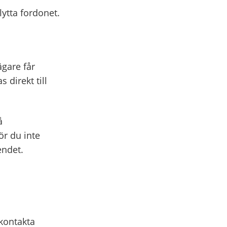
lytta fordonet.
ägare får
 direkt till
å
r du inte
endet.
 kontakta