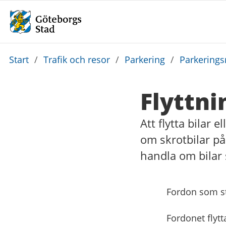
Du
Start
/
Trafik och resor
/
Parkering
/
Parkerings
är
här:
Flyttni
Att flytta bilar 
om skrotbilar på
handla om bilar 
Fordon som stå
Fordonet flytt