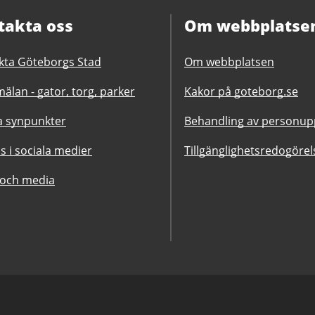
takta oss
Om webbplatse
kta Göteborgs Stad
Om webbplatsen
älan - gator, torg, parker
Kakor på goteborg.se
 synpunkter
Behandling av personupp
ss i sociala medier
Tillgänglighetsredogörel
 och media