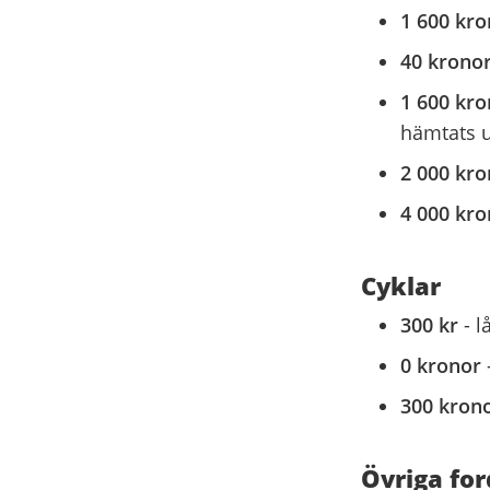
1 600 kr
40 krono
1 600 kr
hämtats u
2 000 kr
4 000 kr
Cyklar
300 kr
- l
0 kronor
300 kron
Övriga fo