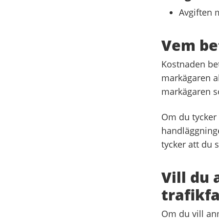
Avgiften 
Vem bet
Kostnaden beta
markägaren all
markägaren so
Om du tycker d
handläggninge
tycker att du 
Vill du
trafikf
Om du vill anm