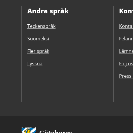
Andra språk
Kon
Teckenspråk
Konta
Suomeksi
Felanm
Fler språk
Lämna
Lyssna
Följ o
Press
Avsändare: