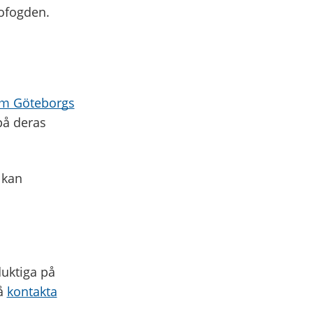
ofogden.
som Göteborgs
på deras
 kan
duktiga på
så
kontakta