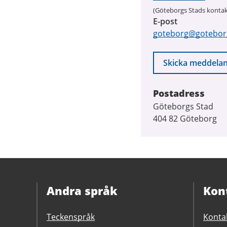
(Göteborgs Stads kontak
E-post
goteborg@gotebor
Skicka meddela
Postadress
Göteborgs Stad
404 82 Göteborg
Andra språk
Kon
Teckenspråk
Konta