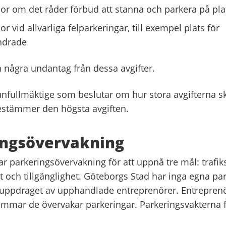
or om det råder förbud att stanna och parkera på pla
r vid allvarliga felparkeringar, till exempel plats för
ndrade
n några undantag från dessa avgifter.
fullmäktige som beslutar om hur stora avgifterna sk
stämmer den högsta avgiften.
ingsövervakning
parkeringsövervakning för att uppnå tre mål: trafik
 och tillgänglighet. Göteborgs Stad har inga egna par
rs uppdraget av upphandlade entreprenörer. Entrepren
 timmar de övervakar parkeringar. Parkeringsvakterna 