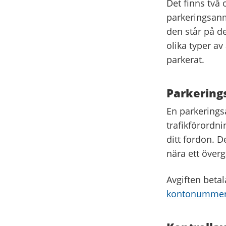
Det finns två 
parkeringsanmä
den står på de
olika typer av
parkerat.
Parkerin
En parkerings
trafikförordni
ditt fordon. D
nära ett överg
Avgiften betal
kontonummer 