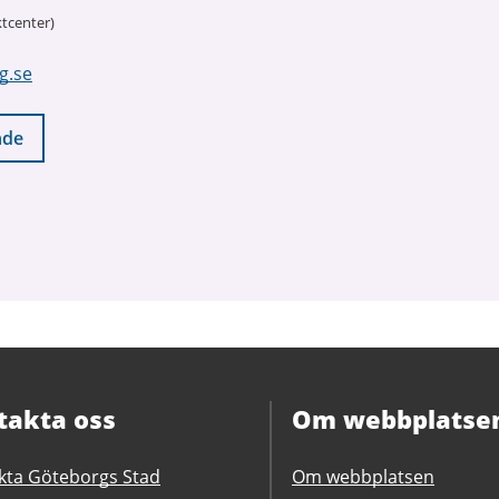
tcenter)
g.se
nde
takta oss
Om webbplatse
kta Göteborgs Stad
Om webbplatsen