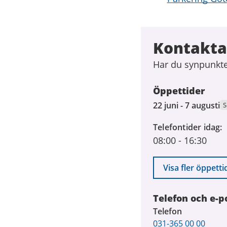
Kontakta
Har du synpunkte
Öppettider
22
22 juni - 7 augusti
S
juni
Telefontider idag
2026
08:00
-
16:30
till
7
augusti
Visa fler öppetti
2026
Telefon och e-p
Telefon
031-365 00 00