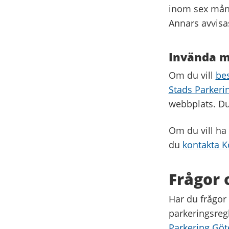
inom sex måna
Annars avvisa
Invända m
Om du vill
bes
Stads Parkeri
webbplats. Du 
Om du vill ha 
du
kontakta 
Frågor 
Har du frågor
parkeringsreg
Parkering Göt