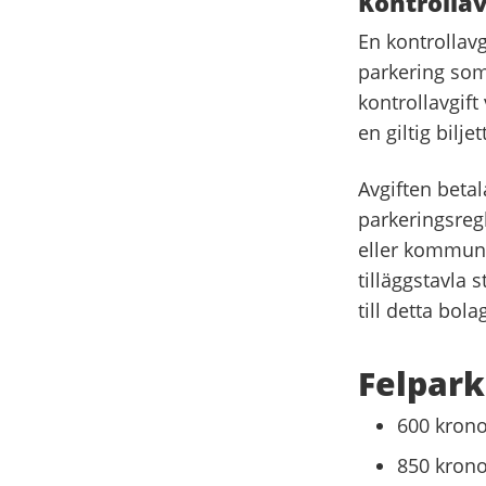
Kontrollav
En kontrollavg
parkering som
kontrollavgift
en giltig biljet
Avgiften beta
parkeringsreg
eller kommuna
tilläggstavla
till detta bola
Felpark
600 kronor
850 krono