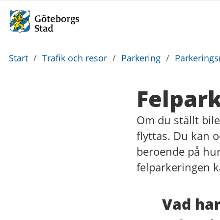
Du
Start
/
Trafik och resor
/
Parkering
/
Parkerings
är
här:
Felpar
Om du ställt bile
flyttas. Du kan o
beroende på hur 
felparkeringen k
Vad har