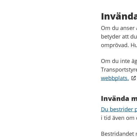
Invända
Om du anser at
betyder att du 
omprövad. Hur 
Om du inte äg
Transportstyr
webbplats.
Invända m
Du bestrider 
i tid även om 
Bestridandet 