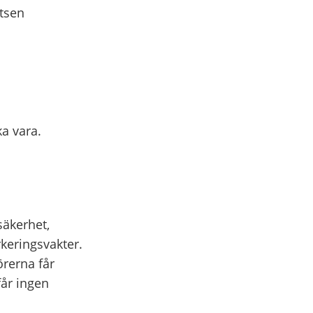
tsen
a vara.
säkerhet,
keringsvakter.
örerna får
får ingen