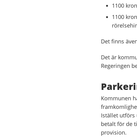
1100 kron
1100 krono
rörelsehi
Det finns äve
Det är kommun
Regeringen be
Parker
Kommunen har 
framkomlighet
Istället utfö
betalt för de
provision.