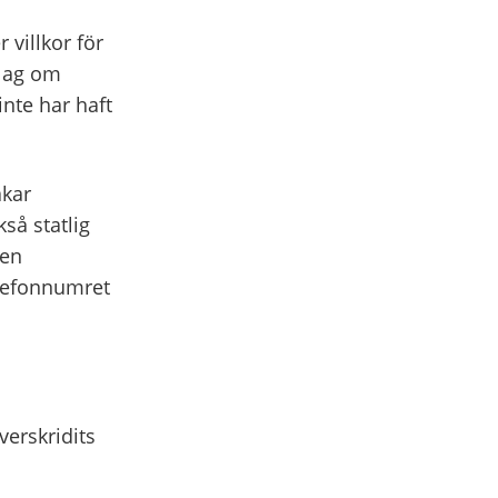
 villkor för
 lag om
inte har haft
akar
så statlig
 en
elefonnumret
verskridits