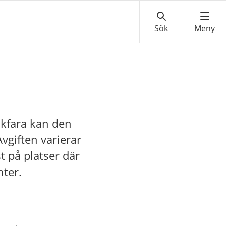
fikfara kan den
Avgiften varierar
t på platser där
nter.