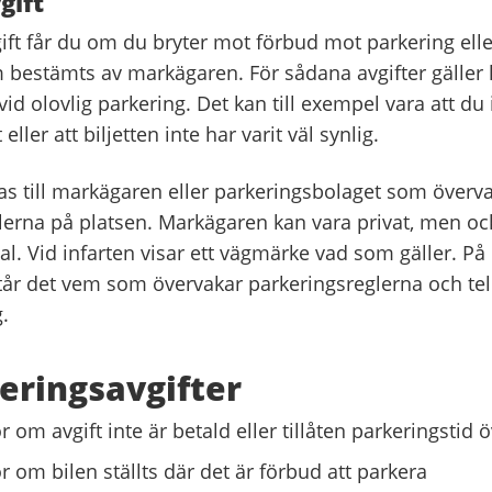
gift
ift får du om du bryter mot förbud mot parkering eller
 bestämts av markägaren. För sådana avgifter gäller
 vid olovlig parkering. Det kan till exempel vara att du 
t eller att biljetten inte har varit väl synlig.
las till markägaren eller parkeringsbolaget som överv
lerna på platsen. Markägaren kan vara privat, men ock
l. Vid infarten visar ett vägmärke vad som gäller. På
 står det vem som övervakar parkeringsreglerna och t
g.
eringsavgifter
 om avgift inte är betald eller tillåten parkeringstid ö
r om bilen ställts där det är förbud att parkera