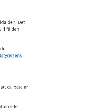
rida den. Det
ill få den
 du
tstyrelsens
 att du betalar
.
ften eller