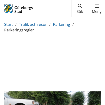
Du
Start
/
Trafik och resor
/
Parkering
/
är
Parkeringsregler
här: