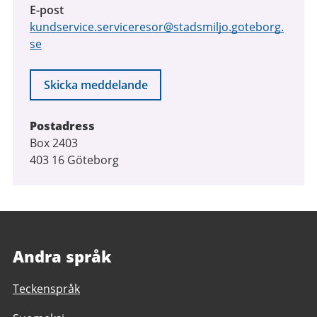
E-post
kundservice.serviceresor@stadsmiljo.goteborg.
se
Skicka meddelande
Postadress
Box 2403
403 16 Göteborg
Andra språk
Teckenspråk