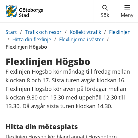
Du
Start
/
Trafik och resor
/
Kollektivtrafik
/
Flexlinjen
är
/
Hitta din flexlinje
/
Flexlinjerna i väster
/
här:
Flexlinjen Högsbo
Flexlinjen Högsbo
Flexlinjen Högsbo kör måndag till fredag mellan
klockan 8 och 17. Sista turen avgår klockan 16.
Flexlinjen Högsbo kör även på lördagar mellan
klockan 9.30 och 15.30 med uppehåll 12.30 till
13.30. Då avgår sista turen klockan 14.30.
Hitta din mötesplats
Flexlinjen Högsbo kör bland annat i Högsbotorp,