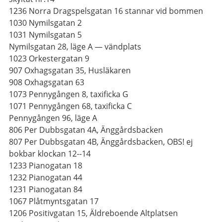
1236 Norra Dragspelsgatan 16 stannar vid bommen
1030 Nymilsgatan 2
1031 Nymilsgatan 5
Nymilsgatan 28, läge A — vändplats
1023 Orkestergatan 9
907 Oxhagsgatan 35, Husläkaren
908 Oxhagsgatan 63
1073 Pennygången 8, taxificka G
1071 Pennygången 68, taxificka C
Pennygången 96, läge A
806 Per Dubbsgatan 4A, Änggårdsbacken
807 Per Dubbsgatan 4B, Änggårdsbacken, OBS! ej
bokbar klockan 12--14
1233 Pianogatan 18
1232 Pianogatan 44
1231 Pianogatan 84
1067 Plåtmyntsgatan 17
1206 Positivgatan 15, Äldreboende Altplatsen