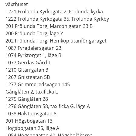
växthuset
1221 Frölunda Kyrkogata 2, Frölunda kyrka
1222 Frölunda Kyrkogata 35, Frölunda Kyrkby
201 Frölunda Torg, Marconigatan 33.B
200 Frölunda Torg, läge Y
202 Frölunda Torg, Hemköp utanför garaget
1087 Fyradalersgatan 23
1074 Fyrktorget 1, läge B
1077 Gerdas Gård 1
1210 Gitarrgatan 3
1267 Gnistgatan 5D
1277 Grimmeredsvägen 145
Gånglåten 2, taxificka L
1275 Gånglåten 28
1276 Gånglåten 58, taxificka G, läge A
1038 Halvtumsgatan 8
901 Högsbogatan 13
Högsbogatan 25, läge A
1054 Högsbogatan 40, Högsboläkarna