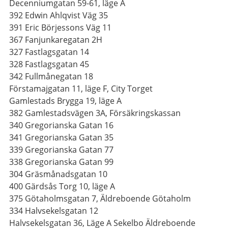
Decenniumgatan 59-61, läge A
392 Edwin Ahlqvist Väg 35
391 Eric Börjessons Väg 11
367 Fanjunkaregatan 2H
327 Fastlagsgatan 14
328 Fastlagsgatan 45
342 Fullmånegatan 18
Förstamajgatan 11, läge F, City Torget
Gamlestads Brygga 19, läge A
382 Gamlestadsvägen 3A, Försäkringskassan
340 Gregorianska Gatan 16
341 Gregorianska Gatan 35
339 Gregorianska Gatan 77
338 Gregorianska Gatan 99
304 Gräsmånadsgatan 10
400 Gärdsås Torg 10, läge A
375 Götaholmsgatan 7, Äldreboende Götaholm
334 Halvsekelsgatan 12
Halvsekelsgatan 36, Läge A Sekelbo Äldreboende