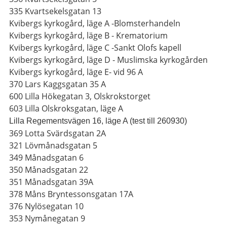
335 Kvartsekelsgatan 13
Kvibergs kyrkogård, läge A -Blomsterhandeln
Kvibergs kyrkogård, läge B - Krematorium
Kvibergs kyrkogård, läge C -Sankt Olofs kapell
Kvibergs kyrkogård, läge D - Muslimska kyrkogården
Kvibergs kyrkogård, läge E- vid 96 A
370 Lars Kaggsgatan 35 A
600 Lilla Hökegatan 3, Olskrokstorget
603 Lilla Olskroksgatan, läge A
Lilla Regementsvägen 16, läge A (test till 260930)
369 Lotta Svärdsgatan 2A
321 Lövmånadsgatan 5
349 Månadsgatan 6
350 Månadsgatan 22
351 Månadsgatan 39A
378 Måns Bryntessonsgatan 17A
376 Nylösegatan 10
353 Nymånegatan 9