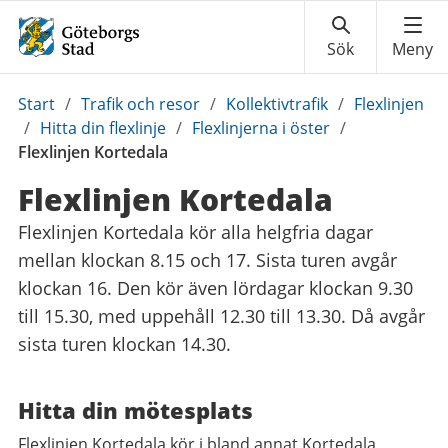
Du
Start
/
Trafik och resor
/
Kollektivtrafik
/
Flexlinjen
är
/
Hitta din flexlinje
/
Flexlinjerna i öster
/
här:
Flexlinjen Kortedala
Flexlinjen Kortedala
Flexlinjen Kortedala kör alla helgfria dagar
mellan klockan 8.15 och 17. Sista turen avgår
klockan 16. Den kör även lördagar klockan 9.30
till 15.30, med uppehåll 12.30 till 13.30. Då avgår
sista turen klockan 14.30.
Hitta din mötesplats
Flexlinjen Kortedala kör i bland annat Kortedala,