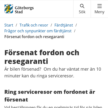
Du
Start
/
Trafik och resor
/
Färdtjänst
/
är
Frågor och synpunkter om färdtjänst
/
här:
Försenat fordon och resegaranti
Försenat fordon och
resegaranti
Är bilen försenad? Om du har väntat mer än 10
minuter kan du ringa serviceresor.
Ring serviceresor om fordonet är
försenat
Vid beställningen får du en preliminär tid för när bilen