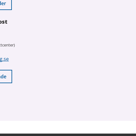
der
ost
tcenter)
g.se
nde