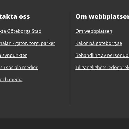
takta oss
Om webbplatse
kta Göteborgs Stad
Om webbplatsen
älan - gator, torg, parker
Kakor på goteborg.se
 synpunkter
Behandling av personupp
ss i sociala medier
Tillgänglighetsredogörel
 och media