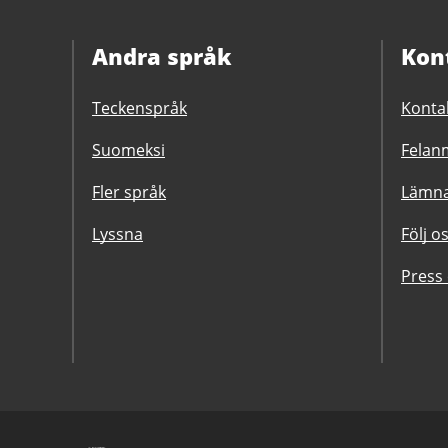
Andra språk
Kon
Teckenspråk
Konta
Suomeksi
Felanm
Fler språk
Lämna
Lyssna
Följ o
Press