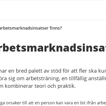
 arbetsmarknadsinsatser finns?
arbetsmarknads­insa
ar en bred palett av stöd för att fler ska ku
öra sig om arbetsträning, en tillfällig anstä
om kombinerar teori och praktik.
a orsaker till att en person kan vara en bit ifrån ar