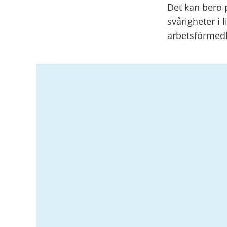
Det kan bero p
svårigheter i 
arbetsförmedli
Relaterad
information