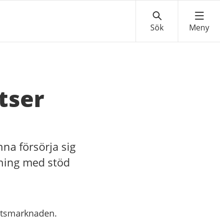
tser
nna försörja sig
llning med stöd
betsmarknaden.