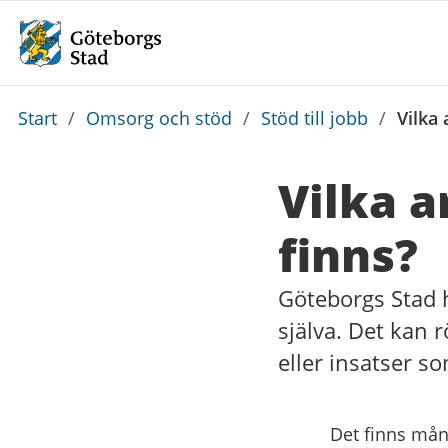
Du
Start
/
Omsorg och stöd
/
Stöd till jobb
/
Vilka
är
här:
Vilka 
finns?
Göteborgs Stad h
själva. Det kan r
eller insatser s
Det finns mång