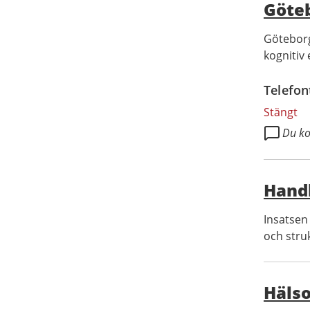
Göte
Göteborgs
kognitiv e
Telefon
Stängt
Du ko
Hand
Insatsen 
och struk
Häls