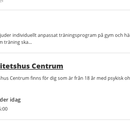
er
bjuder individuellt anpassat träningsprogram på gym och häl
 träning ska...
vitetshus Centrum
tshus Centrum finns för dig som är från 18 år med psykisk oh
der idag
6:00