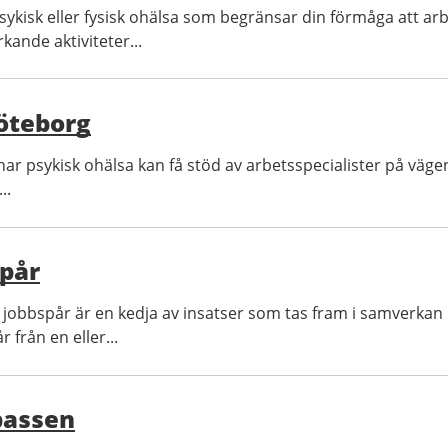
sykisk eller fysisk ohälsa som begränsar din förmåga att ar
kande aktiviteter...
öteborg
r psykisk ohälsa kan få stöd av arbetsspecialister på vägen i
..
pår
lt jobbspår är en kedja av insatser som tas fram i samver
 från en eller...
assen