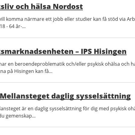
sliv och hälsa Nordost
ll komma närmare ett jobb eller studier kan få stöd via Arbe
8 - 64 år-...
tsmarknadsenheten – IPS Hisingen
ar en beroendeproblematik och/eller psykisk ohälsa och h
na på Hisingen kan få...
Mellansteget daglig sysselsättning
lansteget är en daglig sysselsättning för dig med psykisk oh
du gemenskap...