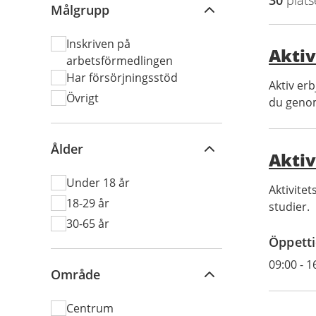
30
plats
Målgrupp
Inskriven på
Aktiv
arbetsförmedlingen​
Har försörjningsstöd
Aktiv er
Övrigt
du genom
Ålder
Akti
Under 18 år
Aktivite
18-29 år
studier.
30-65 år
Öppetti
09:00
-
1
Område
Centrum