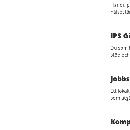
Har du p
hälsostär
IPS G
Du som ha
stöd och.
Jobbs
Ett loka
som utgår
Komp