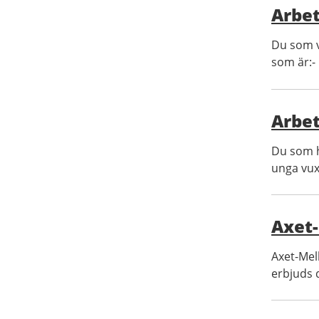
Arbet
Du som vi
som är:- 1
Arbe
Du som h
unga vux
Axet-
Axet-Mel
erbjuds 