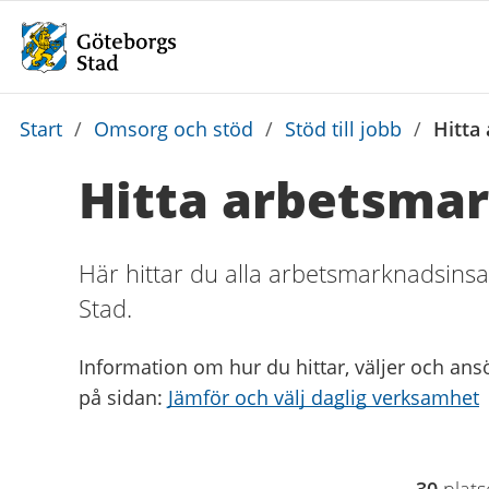
Du
Start
/
Omsorg och stöd
/
Stöd till jobb
/
Hitta
är
Hitta arbetsma
här:
Här hittar du alla arbetsmarknadsins
Stad.
Information om hur du hittar, väljer och an
på sidan:
Jämför och välj daglig verksamhet
Filtrering