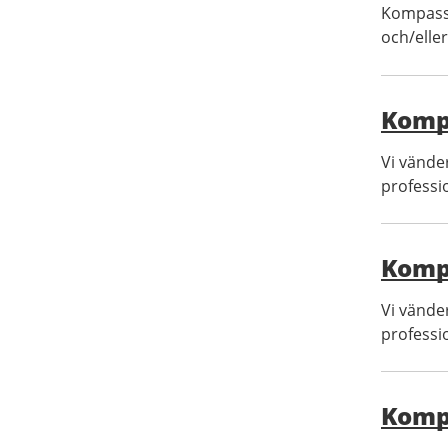
Kompasse
och/elle
Komp
Vi vänder
professio
Komp
Vi vänder
professio
Komp