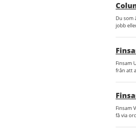
Colu
Du som ä
jobb elle
Fins
Finsam U
från att a
Fins
Finsam V
få via ord