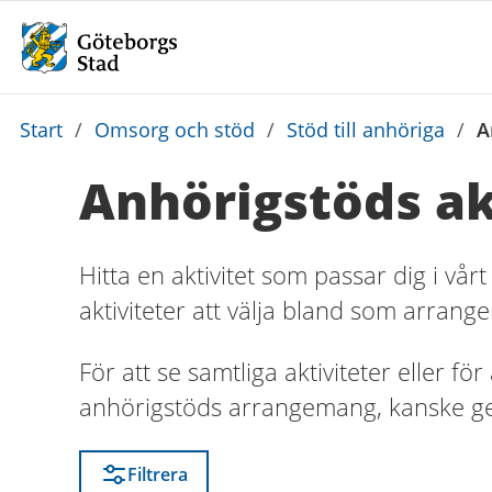
Du
Start
/
Omsorg och stöd
/
Stöd till anhöriga
/
A
är
Anhörigstöds ak
här:
Hitta en aktivitet som passar dig i vår
aktiviteter att välja bland
som arrangera
För att se samtliga aktiviteter eller för
anhörigstöds arrangemang, kanske geog
Filtrera