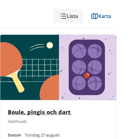
Visning
Lista
Karta
Boule, pingis och dart
Växthuset
Datum
Torsdag 27 augusti